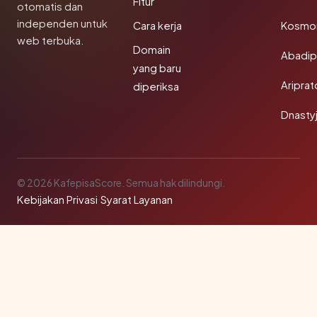
Fitur
otomatis dan
independen untuk
Cara kerja
Kosmon
web terbuka.
Domain
Abadi
yang baru
Aripra
diperiksa
Dnasty
© 2026 KafepisaScore. Semua hak dilindungi.
Kebijakan Privasi
·
Syarat Layanan