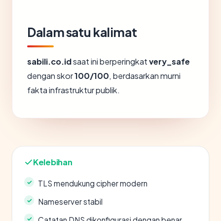
Dalam satu kalimat
sabili.co.id
saat ini berperingkat
very_safe
dengan skor
100/100
, berdasarkan murni
fakta infrastruktur publik.
Kelebihan
TLS mendukung cipher modern
Nameserver stabil
Catatan DNS dikonfigurasi dengan benar