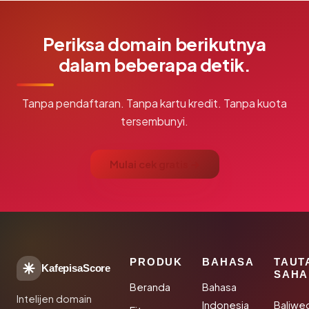
Periksa domain berikutnya
dalam beberapa detik.
Tanpa pendaftaran. Tanpa kartu kredit. Tanpa kuota
tersembunyi.
Mulai cek gratis →
PRODUK
BAHASA
TAUT
KafepisaScore
SAHA
Beranda
Bahasa
Intelijen domain
Indonesia
Baliwe