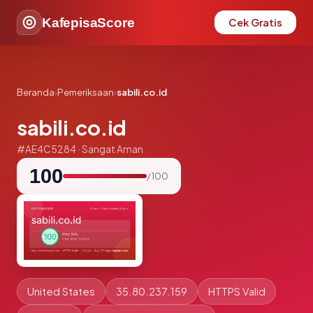
KafepisaScore
Cek Gratis
Beranda
›
Pemeriksaan
›
sabili.co.id
sabili.co.id
#AE4C5284 · Sangat Aman
100
/ 100
United States
35.80.237.159
HTTPS Valid