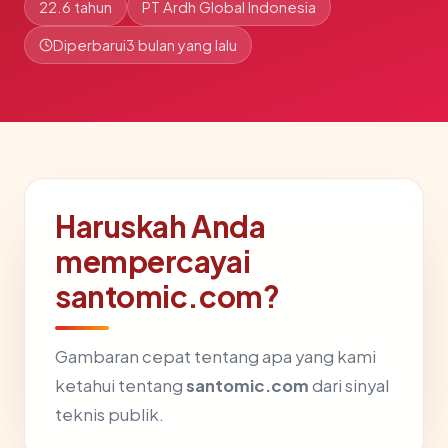
22.6 tahun
PT Ardh Global Indonesia
Diperbarui
3 bulan yang lalu
Haruskah Anda
mempercayai
santomic.com?
Gambaran cepat tentang apa yang kami
ketahui tentang
santomic.com
dari sinyal
teknis publik.