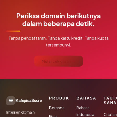
Periksa domain berikutnya
dalam beberapa detik.
Tanpa pendaftaran. Tanpa kartu kredit. Tanpa kuota
tersembunyi.
Mulai cek gratis →
PRODUK
BAHASA
TAUT
KafepisaScore
SAHA
Beranda
Bahasa
Intelijen domain
Indonesia
Citata
Fitur