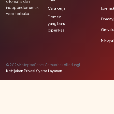
otomatis dan
independen untuk
Cara kerja
Ipiems
web terbuka.
Domain
Dnasty
yang baru
Gmval
diperiksa
Nikoya
© 2026 KafepisaScore. Semua hak dilindungi.
Kebijakan Privasi
·
Syarat Layanan