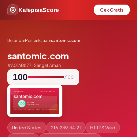
KafepisaScore
Cek Gratis
Beranda
›
Pemeriksaan
›
santomic.com
santomic.com
#A01AB877 · Sangat Aman
100
/ 100
United States
216.239.34.21
HTTPS Valid