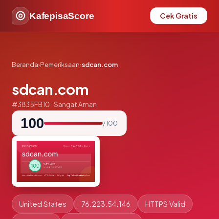
KafepisaScore
Cek Gratis
Beranda
›
Pemeriksaan
›
sdcan.com
sdcan.com
#3835FB10 · Sangat Aman
100
/ 100
United States
76.223.54.146
HTTPS Valid