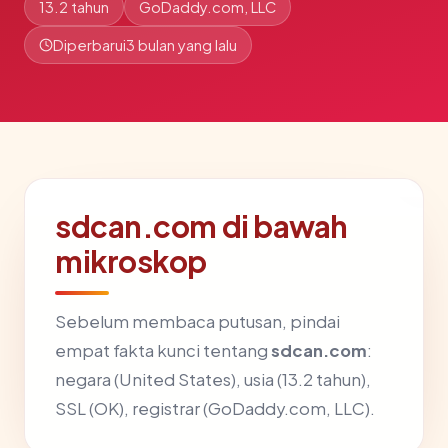
13.2 tahun
GoDaddy.com, LLC
Diperbarui
3 bulan yang lalu
sdcan.com di bawah
mikroskop
Sebelum membaca putusan, pindai
empat fakta kunci tentang
sdcan.com
:
negara (United States), usia (13.2 tahun),
SSL (OK), registrar (GoDaddy.com, LLC).