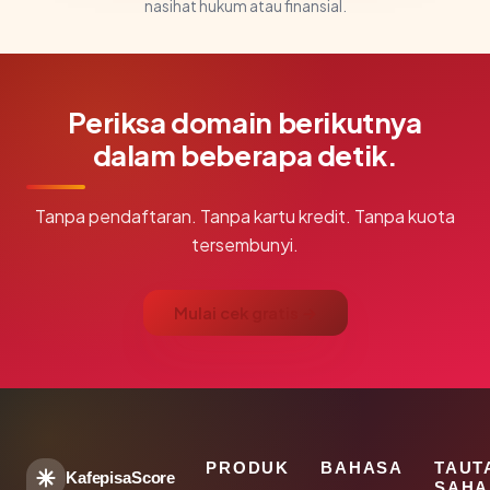
nasihat hukum atau finansial.
Periksa domain berikutnya
dalam beberapa detik.
Tanpa pendaftaran. Tanpa kartu kredit. Tanpa kuota
tersembunyi.
Mulai cek gratis →
PRODUK
BAHASA
TAUT
KafepisaScore
SAHA