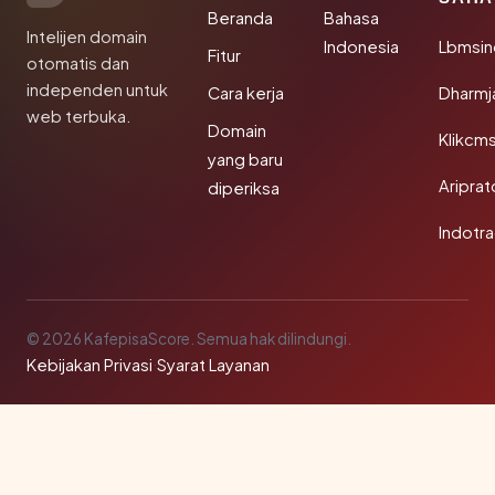
Beranda
Bahasa
Intelijen domain
Indonesia
Lbmsin
Fitur
otomatis dan
independen untuk
Cara kerja
Dharmj
web terbuka.
Domain
Klikcm
yang baru
Aripra
diperiksa
Indotra
© 2026 KafepisaScore. Semua hak dilindungi.
Kebijakan Privasi
·
Syarat Layanan