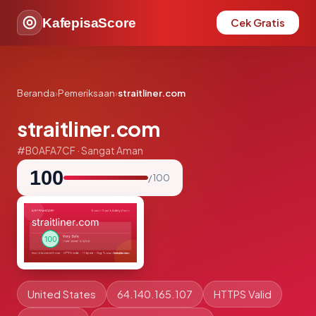
KafepisaScore
Cek Gratis
Beranda
›
Pemeriksaan
›
straitliner.com
straitliner.com
#B0AFA7CF · Sangat Aman
100
/ 100
United States
64.140.165.107
HTTPS Valid