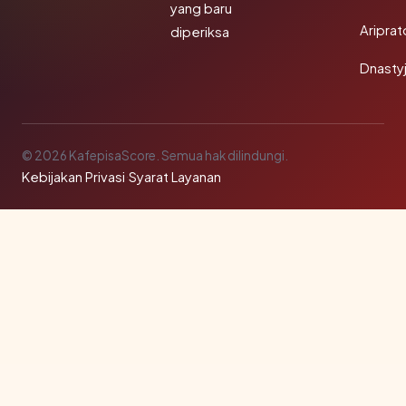
yang baru
Aripra
diperiksa
Dnasty
© 2026 KafepisaScore. Semua hak dilindungi.
Kebijakan Privasi
·
Syarat Layanan