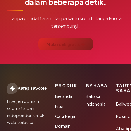
dalam beberapa detik.
Tanpa pendaftaran. Tanpa kartu kredit. Tanpa kuota
tersembunyi.
Mulai cek gratis →
PRODUK
BAHASA
TAUT
KafepisaScore
SAHA
Beranda
Bahasa
Intelijen domain
Indonesia
Baliwe
Fitur
otomatis dan
independen untuk
Cara kerja
Kosmon
web terbuka.
Domain
Abadi