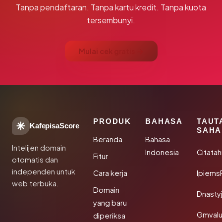
Tanpa pendaftaran. Tanpa kartu kredit. Tanpa kuota
tersembunyi.
Mulai cek gratis →
PRODUK
BAHASA
TAUT
KafepisaScore
SAHA
Beranda
Bahasa
Intelijen domain
Indonesia
Citata
Fitur
otomatis dan
independen untuk
Cara kerja
Ipiems
web terbuka.
Domain
Dnasty
yang baru
Gmval
diperiksa