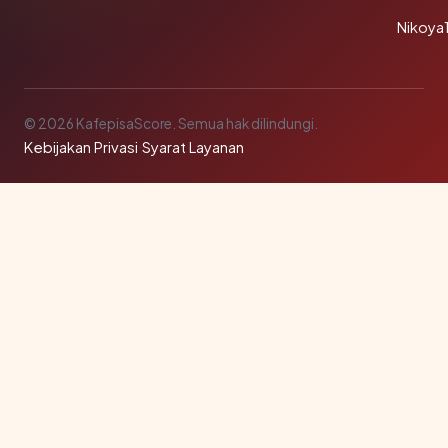
Nikoya
© 2026 KafepisaScore. Semua hak dilindungi.
Kebijakan Privasi
·
Syarat Layanan