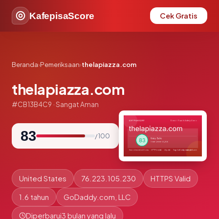
KafepisaScore
Cek Gratis
Beranda
›
Pemeriksaan
›
thelapiazza.com
thelapiazza.com
#CB13B4C9 · Sangat Aman
83
/ 100
United States
76.223.105.230
HTTPS Valid
1.6 tahun
GoDaddy.com, LLC
Diperbarui
3 bulan yang lalu