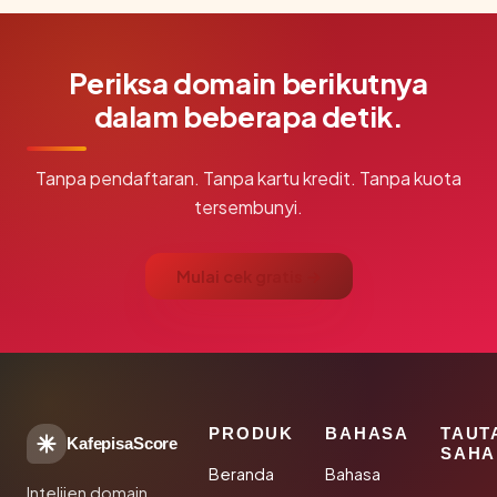
Periksa domain berikutnya
dalam beberapa detik.
Tanpa pendaftaran. Tanpa kartu kredit. Tanpa kuota
tersembunyi.
Mulai cek gratis →
PRODUK
BAHASA
TAUT
KafepisaScore
SAHA
Beranda
Bahasa
Intelijen domain