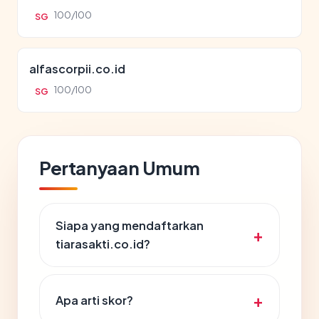
100/100
SG
alfascorpii.co.id
100/100
SG
Pertanyaan Umum
Siapa yang mendaftarkan
tiarasakti.co.id?
Apa arti skor?