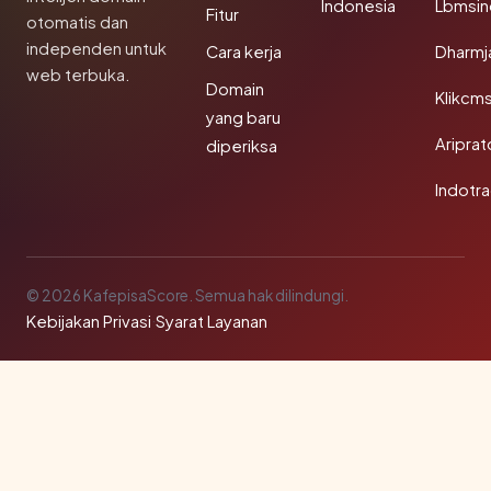
Indonesia
Lbmsin
Fitur
otomatis dan
independen untuk
Cara kerja
Dharmj
web terbuka.
Domain
Klikcm
yang baru
Aripra
diperiksa
Indotra
© 2026 KafepisaScore. Semua hak dilindungi.
Kebijakan Privasi
·
Syarat Layanan