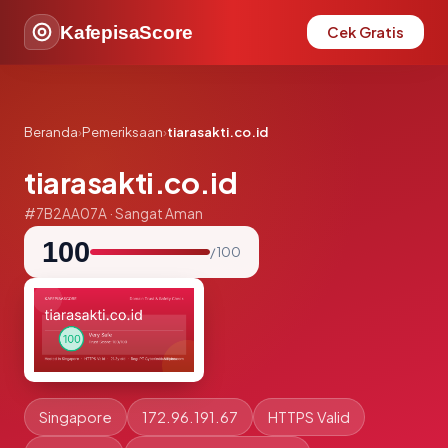
KafepisaScore
Cek Gratis
Beranda
›
Pemeriksaan
›
tiarasakti.co.id
tiarasakti.co.id
#7B2AA07A · Sangat Aman
100
/ 100
Singapore
172.96.191.67
HTTPS Valid