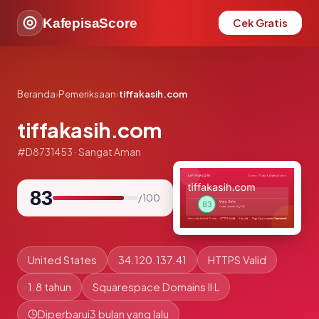
KafepisaScore
Cek Gratis
Beranda
›
Pemeriksaan
›
tiffakasih.com
tiffakasih.com
#D8731453 · Sangat Aman
83
/ 100
United States
34.120.137.41
HTTPS Valid
1.8 tahun
Squarespace Domains II L
Diperbarui
3 bulan yang lalu