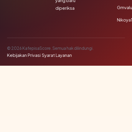
yang baru
Gmval
diperiksa
Nikoya
© 2026 KafepisaScore. Semua hak dilindungi.
Kebijakan Privasi
·
Syarat Layanan