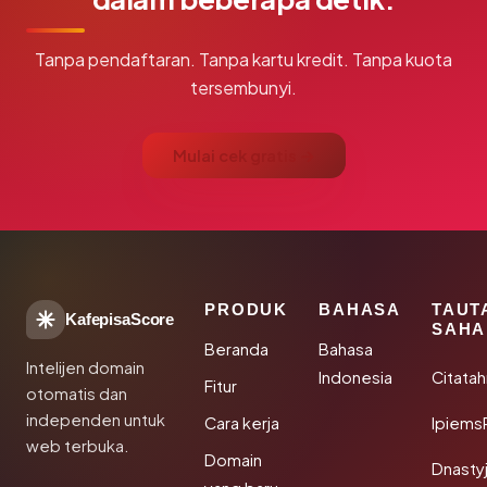
Tanpa pendaftaran. Tanpa kartu kredit. Tanpa kuota
tersembunyi.
Mulai cek gratis →
PRODUK
BAHASA
TAUT
KafepisaScore
SAHA
Beranda
Bahasa
Intelijen domain
Indonesia
Citata
Fitur
otomatis dan
independen untuk
Cara kerja
Ipiems
web terbuka.
Domain
Dnasty