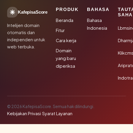
PRODUK
BAHASA
TAUT
KafepisaScore
SAHA
Beranda
Bahasa
Intelijen domain
Indonesia
Lbmsin
Fitur
otomatis dan
independen untuk
Cara kerja
Dharmj
web terbuka.
Domain
Klikcm
yang baru
Aripra
diperiksa
Indotra
© 2026 KafepisaScore. Semua hak dilindungi.
Kebijakan Privasi
·
Syarat Layanan