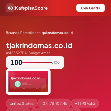
KafepisaScore
Cek Gratis
Beranda
›
Pemeriksaan
›
tjakrindomas.co.id
tjakrindomas.co.id
#455527DA · Sangat Aman
100
/ 100
United States
107.178.108.45
HTTPS Valid