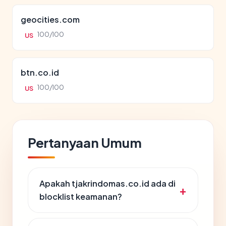
geocities.com
100/100
US
btn.co.id
100/100
US
Pertanyaan Umum
Apakah tjakrindomas.co.id ada di
blocklist keamanan?