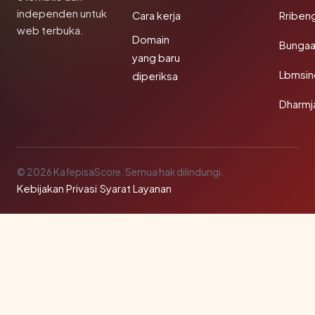
independen untuk
Cara kerja
Rriben
web terbuka.
Domain
Bunga
yang baru
Lbmsin
diperiksa
Dharmj
© 2026 KafepisaScore. Semua hak dilindungi.
Kebijakan Privasi
·
Syarat Layanan