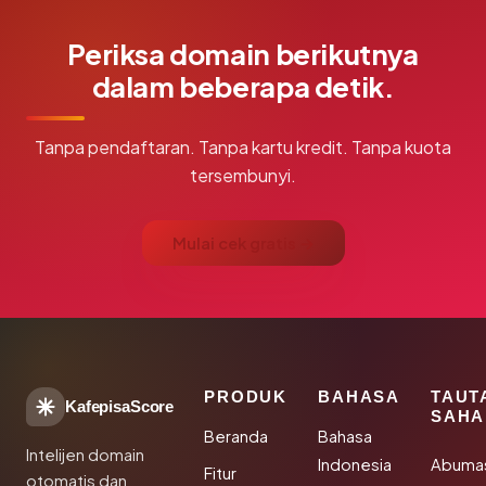
Periksa domain berikutnya
dalam beberapa detik.
Tanpa pendaftaran. Tanpa kartu kredit. Tanpa kuota
tersembunyi.
Mulai cek gratis →
PRODUK
BAHASA
TAUT
KafepisaScore
SAHA
Beranda
Bahasa
Intelijen domain
Indonesia
Abuma
Fitur
otomatis dan