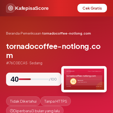
KafepisaScore
Cek Gratis
Beranda
›
Pemeriksaan
›
tornadocoffee-notlong.com
tornadocoffee-notlong.co
m
#76C0ECA5 · Sedang
40
/ 100
Tidak Diketahui
Tanpa HTTPS
Diperbarui
3 bulan yang lalu