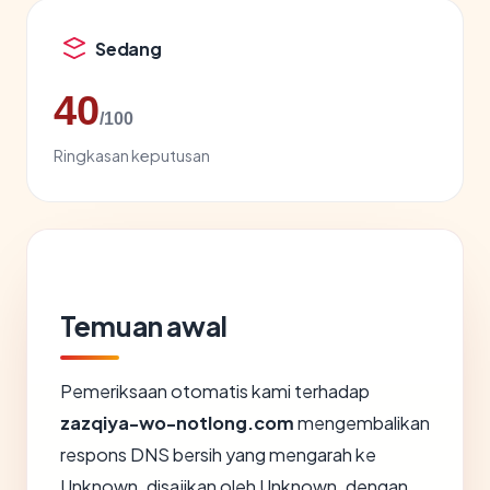
Sedang
40
/100
Ringkasan keputusan
Temuan awal
Pemeriksaan otomatis kami terhadap
zazqiya-wo-notlong.com
mengembalikan
respons DNS bersih yang mengarah ke
Unknown, disajikan oleh Unknown, dengan