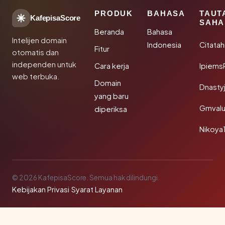
PRODUK
BAHASA
TAUT
KafepisaScore
SAHA
Beranda
Bahasa
Intelijen domain
Indonesia
Citata
Fitur
otomatis dan
independen untuk
Cara kerja
Ipiems
web terbuka.
Domain
Dnasty
yang baru
Gmval
diperiksa
Nikoya
© 2026 KafepisaScore. Semua hak dilindungi.
Kebijakan Privasi
·
Syarat Layanan