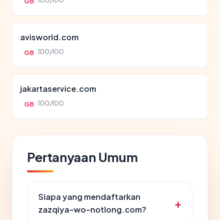
100/100
GB
avisworld.com
100/100
GB
jakartaservice.com
100/100
GB
Pertanyaan Umum
Siapa yang mendaftarkan
zazqiya-wo-notlong.com?