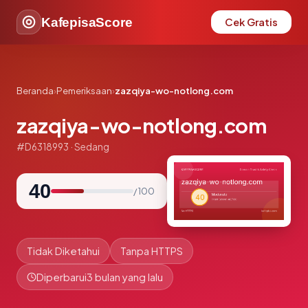
KafepisaScore
Cek Gratis
Beranda
›
Pemeriksaan
›
zazqiya-wo-notlong.com
zazqiya-wo-notlong.com
#D6318993 · Sedang
40
/ 100
Tidak Diketahui
Tanpa HTTPS
Diperbarui
3 bulan yang lalu